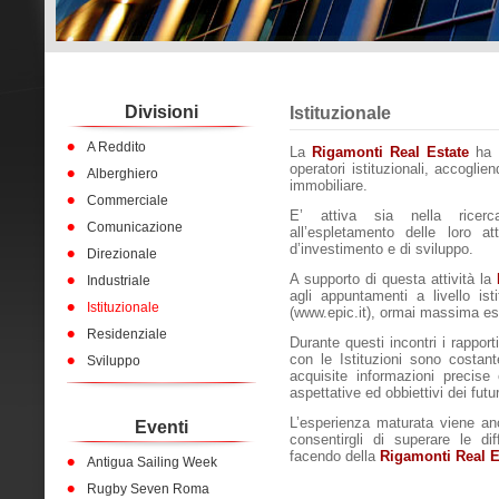
Divisioni
Istituzionale
A Reddito
La
Rigamonti Real Estate
ha i
operatori istituzionali, accoglie
Alberghiero
immobiliare.
Commerciale
E’ attiva sia nella ricerc
Comunicazione
all’espletamento delle loro at
d’investimento e di sviluppo.
Direzionale
A supporto di questa attività la
Industriale
agli appuntamenti a livello ist
Istituzionale
(www.epic.it), ormai massima espr
Residenziale
Durante questi incontri i rappor
con le Istituzioni sono costan
Sviluppo
acquisite informazioni precise
aspettative ed obbiettivi dei futu
L’esperienza maturata viene an
Eventi
consentirgli di superare le diff
facendo della
Rigamonti Real E
Antigua Sailing Week
Rugby Seven Roma