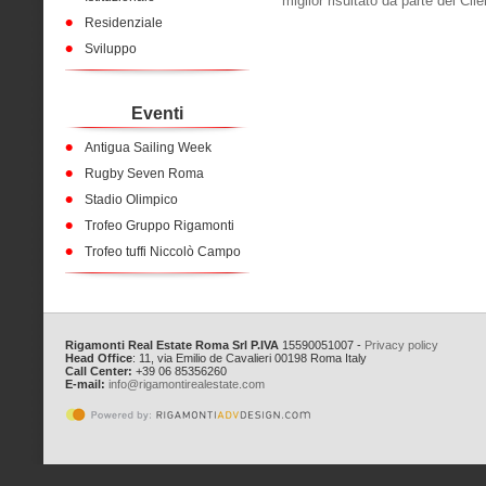
miglior risultato da parte del Clie
Residenziale
Sviluppo
Eventi
Antigua Sailing Week
Rugby Seven Roma
Stadio Olimpico
Trofeo Gruppo Rigamonti
Trofeo tuffi Niccolò Campo
Rigamonti Real Estate Roma Srl
P.IVA
15590051007 -
Privacy policy
Head Office
: 11, via Emilio de Cavalieri 00198 Roma Italy
Call Center:
+39 06 85356260
E-mail:
info@rigamontirealestate.com