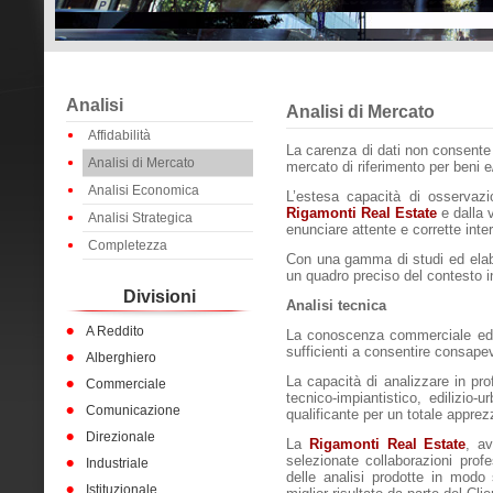
Analisi
Analisi di Mercato
Affidabilità
La carenza di dati non consente
Analisi di Mercato
mercato di riferimento per beni e/
Analisi Economica
L’estesa capacità di osservazio
Rigamonti Real Estate
e dalla 
Analisi Strategica
enunciare attente e corrette inte
Completezza
Con una gamma di studi ed elabor
un quadro preciso del contesto in
Divisioni
Analisi tecnica
A Reddito
La conoscenza commerciale ed 
sufficienti a consentire consapev
Alberghiero
La capacità di analizzare in prof
Commerciale
tecnico-impiantistico, edilizio-
Comunicazione
qualificante per un totale appre
Direzionale
La
Rigamonti Real Estate
, av
selezionate collaborazioni profe
Industriale
delle analisi prodotte in modo 
Istituzionale